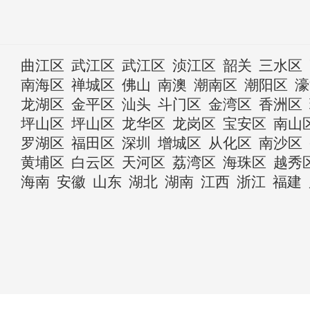
曲江区
武江区
武江区
浈江区
韶关
三水区
南海区
禅城区
佛山
南澳
潮南区
潮阳区
濠
龙湖区
金平区
汕头
斗门区
金湾区
香洲区
坪山区
坪山区
龙华区
龙岗区
宝安区
南山
罗湖区
福田区
深圳
增城区
从化区
南沙区
黄埔区
白云区
天河区
荔湾区
海珠区
越秀
海南
安徽
山东
湖北
湖南
江西
浙江
福建