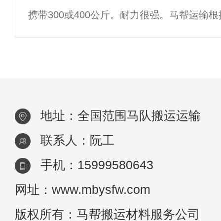
携带300或400公斤。耐力很强。马帮运输
对人们的行为非常敏感，能感觉到环境的微
离，可以看到骡子可以将4000-8000公斤
普通泥坡无法抵抗钢巨石，坚决到达
地址：全国范围马队搬运运输
联系人：阮工
手机：15999580643
网址：www.mbysfw.com
版权所有：马帮搬运材料服务公司