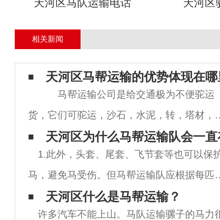
天河区马队运输电话
天河区
相关新闻
天河区马帮运输的优势体现在哪
马帮运输公司是给交通极为不便驼运
货，它们可驼运，沙石，水泥，转，塔材，
等！可走山路，台阶，沙漠，大山，车运输
天河区为什么马帮运输队会一直
1.此外，头套、尾套、飞节套等也可以保
到的地方它们都可以驼运到，现在电力建设
马，避免马受伤。但马帮运输队应根据每匹
旅游开发，交通不便的地方修建房屋，寺庙
的不同特点考虑防护装备的选择和使用。2.
天河区什么是马帮运输？
还有
许多汽车不能上山。马队运输骡子的马力
尾套，一切都准备好了，可以装载和运输。