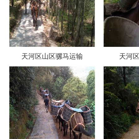
天河区山区骡马运输
天河