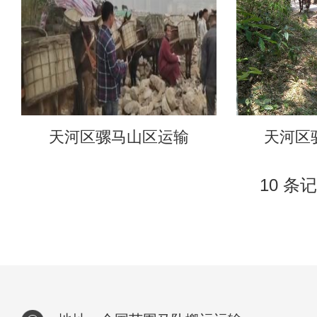
天河区骡马山区运输
天河区
10 条记