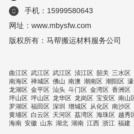
手机：15999580643
网址：www.mbysfw.com
版权所有：马帮搬运材料服务公司
曲江区
武江区
武江区
浈江区
韶关
三水区
南海区
禅城区
佛山
南澳
潮南区
潮阳区
濠
龙湖区
金平区
汕头
斗门区
金湾区
香洲区
坪山区
坪山区
龙华区
龙岗区
宝安区
南山
罗湖区
福田区
深圳
增城区
从化区
南沙区
黄埔区
白云区
天河区
荔湾区
海珠区
越秀
海南
安徽
山东
湖北
湖南
江西
浙江
福建