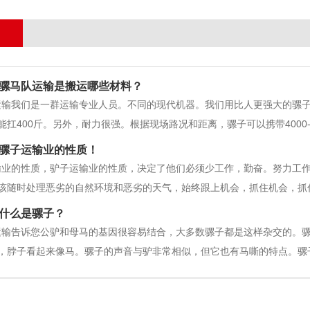
骡马队运输是搬运哪些材料？
运输我们是一群运输专业人员。不同的现代机器。我们用比人更强大的骡
能扛400斤。另外，耐力很强。根据现场路况和距离，骡子可以携带4000
拒钢骡。勇于走在目的地，为建设提供有力支持。运输队工程:1.配电设
骡子运输业的性质！
、水泥、砖、石等
输业的性质，驴子运输业的性质，决定了他们必须少工作，勤奋。努力工
该随时处理恶劣的自然环境和恶劣的天气，始终跟上机会，抓住机会，抓
落而息”痛苦多了。骡马队运输无论多远，都要一步一步来。开始后，你
什么是骡子？
上起床，直到午夜，看看有没有
运输告诉您公驴和母马的基因很容易结合，大多数骡子都是这样杂交的。
，脖子看起来像马。骡子的声音与驴非常相似，但它也有马嘶的特点。骡
，它耐粗粮，使用寿命长，体力强。它具有马高、强、抗驴的优点。可以
母之间的杂交，子女数量的特征不等