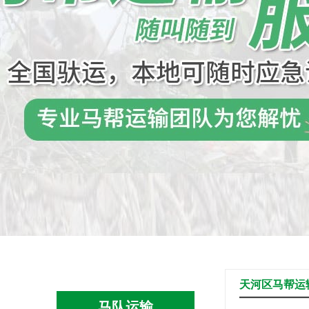
天河区马帮运
马队运输