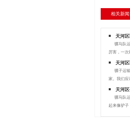
相关新闻
天河区
骡马队
厉害，一次
斜坡无法抗
天河区
等。2.砂
骡子运
家。我们应
出而作，日
天河区
搭帐篷。晚
骡马队
起来像驴子
工作。此外
么优点？父