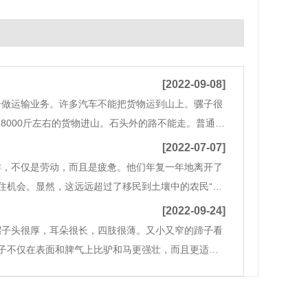
[2022-09-08]
子做运输业务。许多汽车不能把货物运到山上。骡子很
-8000斤左右的货物进山。石头外的路不能走。普通的
备工程施工所需的砂、石、水泥、钢、铁、电线、设备
[2022-07-07]
作，不仅是劳动，而且是疲惫。他们年复一年地离开了
住机会。显然，这远远超过了移民到土壤中的农民“日
必须每天早上早起。中途生火。中午运行行李，卸货，
[2022-09-24]
骡子头很厚，耳朵很长，四肢很薄。又小又窄的蹄子看
子不仅在表面和脾气上比驴和马更强壮，而且更适合
说，它充分发挥了父母的优势和各种优势。杂种有什