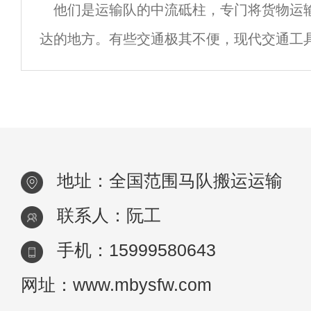
他们是运输队的中流砥柱，专门将货物运
2.马尾套，马帮运输一切都准备好了，可以
达的地方。有些交通极其不便，现代交通工
车运输。马对人的行为反应非常敏感，能感
备和材料运输到施工现场。因此，成千上万
只能依靠“马帮运输”承担重任，将高山电塔
地址：全国范围马队搬运运输
联系人：阮工
手机：15999580643
网址：www.mbysfw.com