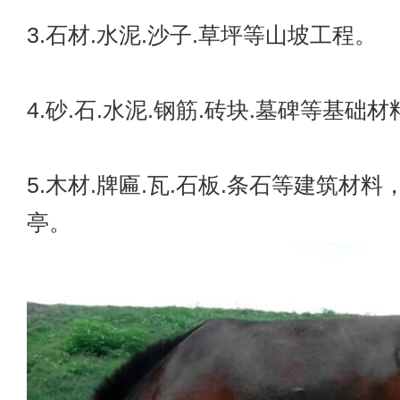
3.石材.水泥.沙子.草坪等山坡工程。
4.砂.石.水泥.钢筋.砖块.墓碑等基础材
5.木材.牌匾.瓦.石板.条石等建筑材
亭。