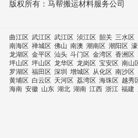
版权所有：马帮搬运材料服务公司
曲江区
武江区
武江区
浈江区
韶关
三水区
南海区
禅城区
佛山
南澳
潮南区
潮阳区
濠
龙湖区
金平区
汕头
斗门区
金湾区
香洲区
坪山区
坪山区
龙华区
龙岗区
宝安区
南山
罗湖区
福田区
深圳
增城区
从化区
南沙区
黄埔区
白云区
天河区
荔湾区
海珠区
越秀
海南
安徽
山东
湖北
湖南
江西
浙江
福建